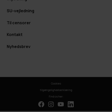
SU-vejledning
Til censorer
Kontakt
Nyhedsbrev
Cookies
tilgængelighedserklæring
Find os her: