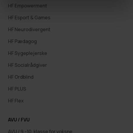
HF Empowerment
HF Esport & Games
HF Neurodivergent
HF Pædagog
HF Sygeplejerske
HF Socialrådgiver
HF Ordblind
HF PLUS
HF Flex
AVU / FVU
AVU / 9.-10. klasse for voksne