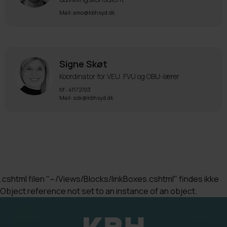
Mail: amo@kbhsyd.dk
Signe Skøt
Koordinator for VEU. FVU og OBU-lærer
tlf.: 4117 2703
Mail: ssk@kbhsyd.dk
.cshtml filen "~/Views/Blocks/linkBoxes.cshtml" findes ikke
Object reference not set to an instance of an object.