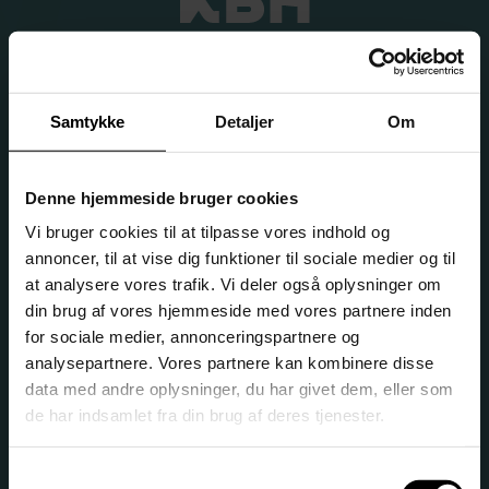
Samtykke
Detaljer
Om
HF & VUC København Syd
Denne hjemmeside bruger cookies
Institutionsnr. 167250 • EAN. 5798000558632 • CVR. 29546142
Vi bruger cookies til at tilpasse vores indhold og
Hvidovre-afdeling
•
Åmarkvej 1, 2650 Hvidovre
•
annoncer, til at vise dig funktioner til sociale medier og til
kbhsyd@kbhsyd.dk
•
Tlf: 45114300
at analysere vores trafik. Vi deler også oplysninger om
Amager-afdeling
•
Amager Strandvej 390, 2770
din brug af vores hjemmeside med vores partnere inden
Kastrup
•
kbhsyd@kbhsyd.dk
•
Tlf: 45114300
for sociale medier, annonceringspartnere og
analysepartnere. Vores partnere kan kombinere disse
data med andre oplysninger, du har givet dem, eller som
de har indsamlet fra din brug af deres tjenester.
Vejledning og tilmelding
Samtykkevalg