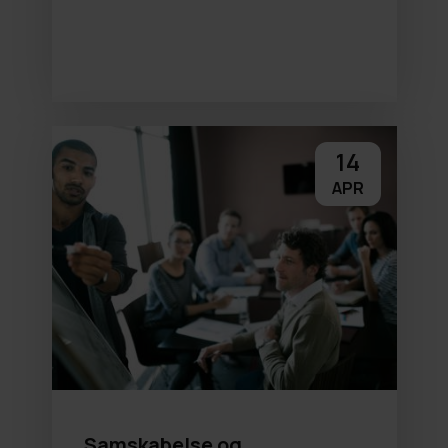
14
APR
Samskabelse og