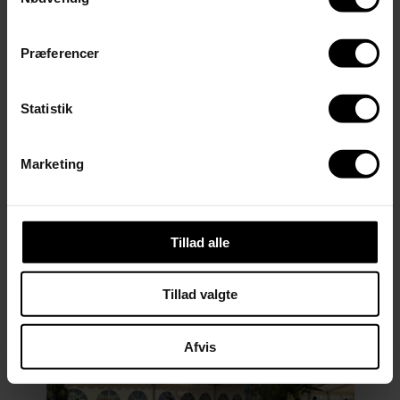
Læs mere om åbent hus og info-
aftener
Præferencer
Statistik
Seneste nyheder
Marketing
Se alle nyheder
Tillad alle
Tillad valgte
28
Afvis
JUN