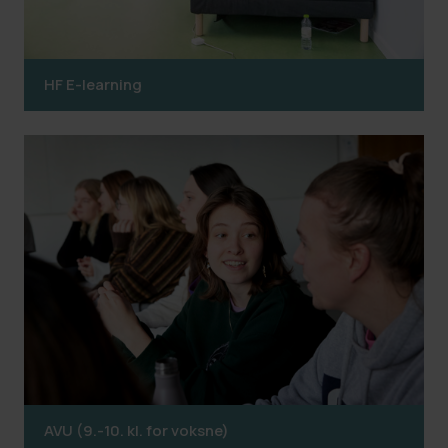
HF E-learning
AVU (9.-10. kl. for voksne)