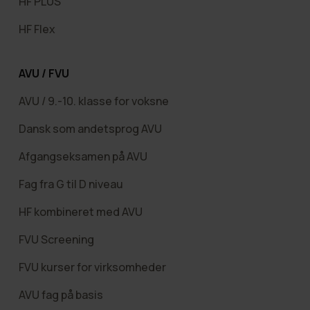
HF PLUS
HF Flex
AVU / FVU
AVU / 9.-10. klasse for voksne
Dansk som andetsprog AVU
Afgangseksamen på AVU
Fag fra G til D niveau
HF kombineret med AVU
FVU Screening
FVU kurser for virksomheder
AVU fag på basis