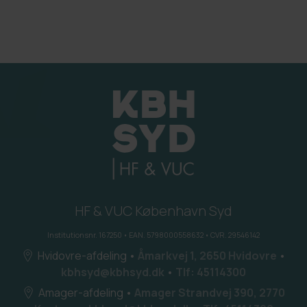
HF & VUC København Syd
Institutionsnr. 167250 • EAN. 5798000558632 • CVR. 29546142
Hvidovre-afdeling
•
Åmarkvej 1, 2650 Hvidovre
•
kbhsyd@kbhsyd.dk
•
Tlf: 45114300
Amager-afdeling
•
Amager Strandvej 390, 2770