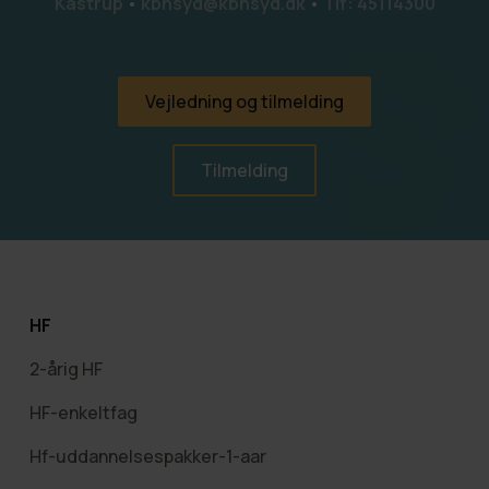
Kastrup
•
kbhsyd@kbhsyd.dk
•
Tlf: 45114300
Vejledning og tilmelding
Tilmelding
HF
2-årig HF
HF-enkeltfag
Hf-uddannelsespakker-1-aar