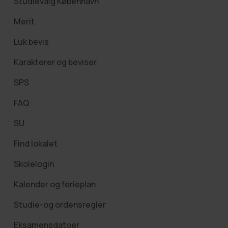
Studievalg København
Merit
Luk bevis
Karakterer og beviser
SPS
FAQ
SU
Find lokalet
Skolelogin
Kalender og ferieplan
Studie-og ordensregler
Eksamensdatoer