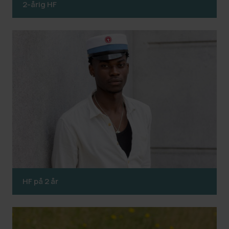
2-årig HF
HF på 2 år