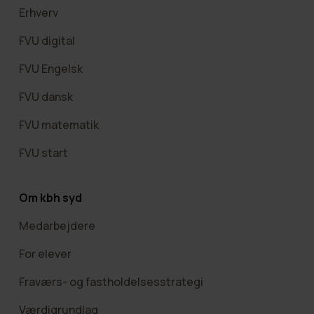
Erhverv
FVU digital
FVU Engelsk
FVU dansk
FVU matematik
FVU start
Om kbh syd
Medarbejdere
For elever
Fraværs- og fastholdelsesstrategi
Værdigrundlag