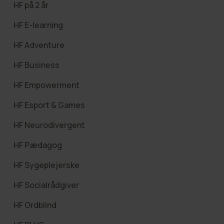
HF på 2 år
HF E-learning
HF Adventure
HF Business
HF Empowerment
HF Esport & Games
HF Neurodivergent
HF Pædagog
HF Sygeplejerske
HF Socialrådgiver
HF Ordblind