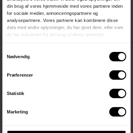
din brug af vores hjemmeside med vores partnere inden
Fag fra G til D niveau
for sociale medier, annonceringspartnere og
analysepartnere. Vores partnere kan kombinere disse
HF kombineret med AVU
data med andre oplysninger, du har givet dem, eller som
FVU Screening
de har indsamlet fra din brug af deres tjenester.
FVU kurser for virksomheder
Samtykkevalg
Nødvendig
AVU fag på basis
Erhverv
Præferencer
FVU digital
FVU Engelsk
Statistik
FVU dansk
Marketing
FVU matematik
FVU start