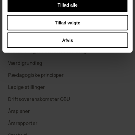
Tillad alle
Om kbh syd
Tillad valgte
Medarbejdere
For elever
Afvis
Fraværs- og fastholdelsesstrategi
Værdigrundlag
Pædagogiske principper
Ledige stillinger
Driftsoverenskomster OBU
Årsplaner
Årsrapporter