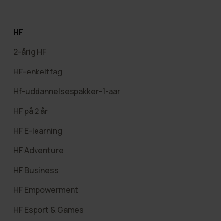
HF
2-årig HF
HF-enkeltfag
Hf-uddannelsespakker-1-aar
HF på 2 år
HF E-learning
HF Adventure
HF Business
HF Empowerment
HF Esport & Games