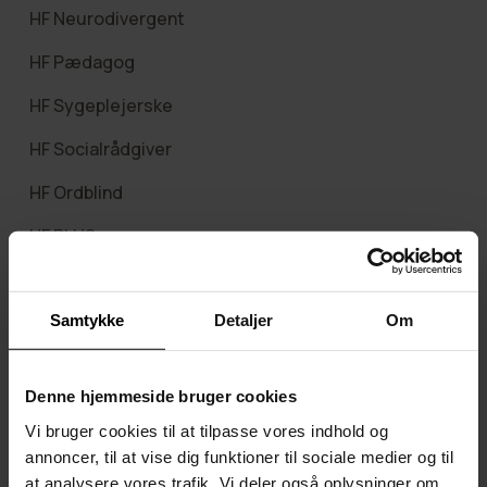
HF Neurodivergent
HF Pædagog
HF Sygeplejerske
HF Socialrådgiver
HF Ordblind
HF PLUS
HF Flex
Samtykke
Detaljer
Om
AVU / FVU
AVU / 9.-10. klasse for voksne
Denne hjemmeside bruger cookies
Vi bruger cookies til at tilpasse vores indhold og
Dansk som andetsprog AVU
annoncer, til at vise dig funktioner til sociale medier og til
Afgangseksamen på AVU
at analysere vores trafik. Vi deler også oplysninger om