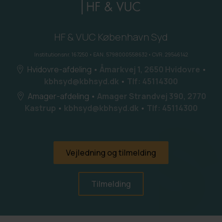
HF & VUC København Syd
Institutionsnr. 167250 • EAN. 5798000558632 • CVR. 29546142
Hvidovre-afdeling
•
Åmarkvej 1, 2650 Hvidovre
•
kbhsyd@kbhsyd.dk
•
Tlf: 45114300
Amager-afdeling
•
Amager Strandvej 390, 2770
Kastrup
•
kbhsyd@kbhsyd.dk
•
Tlf: 45114300
Vejledning og tilmelding
Tilmelding