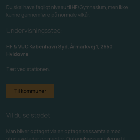
Du skal have fagligt niveau til HF/Gymnasium, men ikke
Merit
HF PLUS
FVU dansk til SOSU og Sundhed
It-regler og adfærd
Organisationsdiagram
kunne gennemføre på normale vilkår.
Eksamen som selvstuderende
HF Vinter
FVU dansk for ledige og jobsøgende
Studie-og ordensregler
Undervisningsbeskrivelser
Undervisningssted:
Studievalg København
Find lokalet
Årsrapporter
HF & VUC København Syd, Årmarkvej 1, 2650
Hvidovre
Elevråd
Ledige stillinger
Tæt ved stationen.
Dimission
Til kommuner
Vil du se stedet
Man bliver optaget via en optagelsessamtale med
studievejleder og mentor. Optagelsessamtalerne til