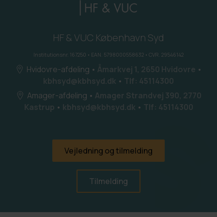
HF & VUC København Syd
Institutionsnr. 167250 • EAN. 5798000558632 • CVR. 29546142
Hvidovre-afdeling
•
Åmarkvej 1, 2650 Hvidovre
•
kbhsyd@kbhsyd.dk
•
Tlf: 45114300
Amager-afdeling
•
Amager Strandvej 390, 2770
Kastrup
•
kbhsyd@kbhsyd.dk
•
Tlf: 45114300
Vejledning og tilmelding
Tilmelding