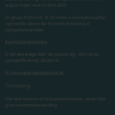
august finder sted i foråret 2026.
21. januar 2026 fra kl. 18-19 holder vi informationsaften
og herefter åbnes der for et link til booking af
optagelsessamtaler.
Bestil tid til rundvisning
Er der ikke ledige tider, der passer dig - eller har du
spørgsmål i øvrigt, så skriv til
HF-neurodivergent@kbhsyd.dk
Tilmelding:
Man skal visiteres af sin bopælskommune, da der skal
gives en kommunal bevilling.