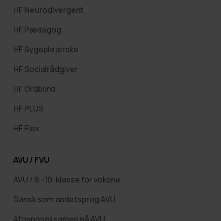
HF Neurodivergent
HF Pædagog
HF Sygeplejerske
HF Socialrådgiver
HF Ordblind
HF PLUS
HF Flex
AVU / FVU
AVU / 9.-10. klasse for voksne
Dansk som andetsprog AVU
Afgangseksamen på AVU