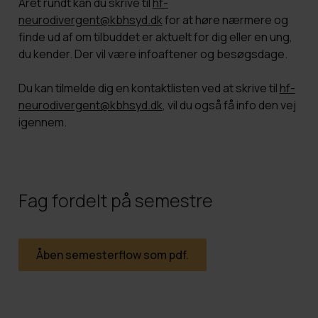
Året rundt kan du skrive til
hf-
neurodivergent@kbhsyd.dk
for at høre nærmere og
finde ud af om tilbuddet er aktuelt for dig eller en ung,
du kender. Der vil være infoaftener og besøgsdage.
Du kan tilmelde dig en kontaktlisten ved at skrive til
hf-
neurodivergent@kbhsyd.dk
, vil du også få info den vej
igennem.
Fag fordelt på semestre
Åben semesterflow som pdf.