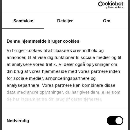
Samtykke
Detaljer
Om
Denne hjemmeside bruger cookies
Vi bruger cookies til at tilpasse vores indhold og
annoncer, til at vise dig funktioner til sociale medier og til
at analysere vores trafik. Vi deler også oplysninger om
din brug af vores hjemmeside med vores partnere inden
Mentorerne på HF Neurodivergent
for sociale medier, annonceringspartnere og
analysepartnere. Vores partnere kan kombinere disse
data med andre oplysninger, du har givet dem, eller som
de har indsamlet fra din brug af deres tjenester.
Anne Jakshøj
Projektleder og mentor, HF Neurodivergent
Samtykkevalg
Mail: akj@kbhsyd.dk
Nødvendig