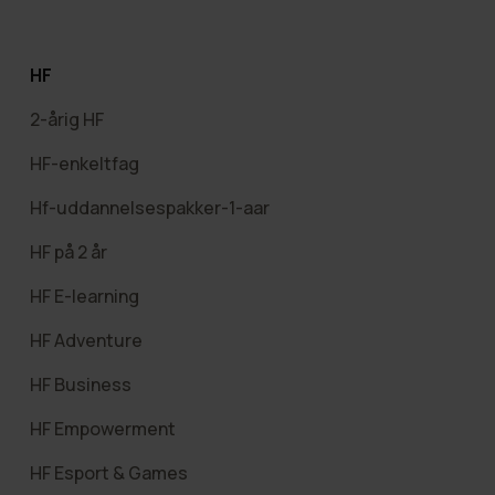
HF
2-årig HF
HF-enkeltfag
Hf-uddannelsespakker-1-aar
HF på 2 år
HF E-learning
HF Adventure
HF Business
HF Empowerment
HF Esport & Games