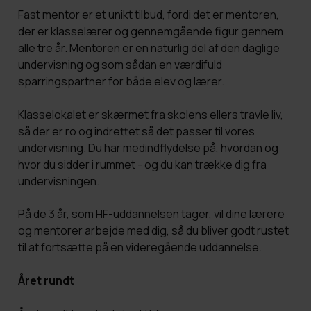
Fast mentor er et unikt tilbud, fordi det er mentoren,
der er klasselærer og gennemgående figur gennem
alle tre år. Mentoren er en naturlig del af den daglige
undervisning og som sådan en værdifuld
sparringspartner for både elev og lærer.
Klasselokalet er skærmet fra skolens ellers travle liv,
så der er ro og indrettet så det passer til vores
undervisning. Du har medindflydelse på, hvordan og
hvor du sidder i rummet - og du kan trække dig fra
undervisningen.
På de 3 år, som HF-uddannelsen tager, vil dine lærere
og mentorer arbejde med dig, så du bliver godt rustet
til at fortsætte på en videregående uddannelse.
Året rundt