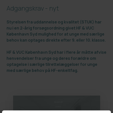
Adgangskrav - nyt
Styrelsen fra uddannelse og kvalitet (STUK) har
nu i en 2-årig forsøgsordning givet HF & VUC
København Syd mulighed for at unge med særlige
behov kan optages direkte efter 9. eller 10. klasse.
HF & VUC København Syd har i flere år måtte afvise
henvendelser fra unge og deres forældre om
optagelse i særlige tilrettelæggelser for unge
med særlige behov på HF-enkeltfag.