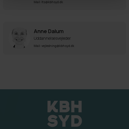
Mail: lts@kbhsyd.dk
Anne Dalum
Uddannelsesvejleder
Mail: vejledning@kbhsyd.dk