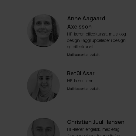
Anne Aagaard
Axelsson
HF-lærer, billedkunst, musik og
design Faggruppeleder i design
og billedkunst
Mail: aax@kbhsyd.dk
Betül Asar
HF-lærer, kemi
Mail: bea@kbhsyd.dk
Christian Juul Hansen
HF-lærer, engelsk, mediefag,
faggruppeleder for mediefag