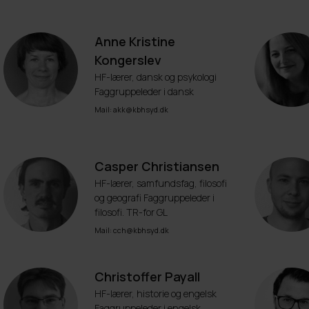
Anne Kristine
Kongerslev
HF-lærer, dansk og psykologi
Faggruppeleder i dansk
Mail: akk@kbhsyd.dk
Casper Christiansen
HF-lærer, samfundsfag, filosofi
og geografi Faggruppeleder i
filosofi. TR-for GL
Mail: cch@kbhsyd.dk
Christoffer Payall
HF-lærer, historie og engelsk
Faggruppeleder i engelsk