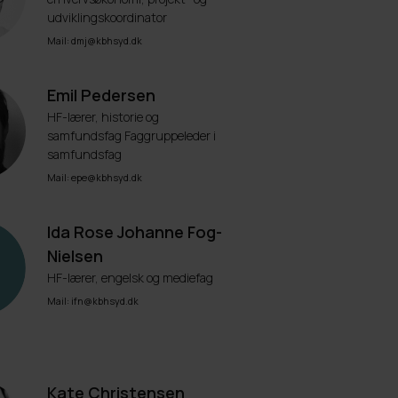
udviklingskoordinator
Mail: dmj@kbhsyd.dk
Emil Pedersen
HF-lærer, historie og
samfundsfag Faggruppeleder i
samfundsfag
Mail: epe@kbhsyd.dk
Ida Rose Johanne Fog-
Nielsen
HF-lærer, engelsk og mediefag
Mail: ifn@kbhsyd.dk
Kate Christensen