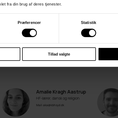
et fra din brug af deres tjenester.
og uddannelsesvejleder
Mail: fma@kbhsyd.dk,
vejledning@kbhsyd.dk
Præferencer
Statistik
Signe Bøgelund
Uddannelsesvejleder
Mail: sib@kbhsyd.dk
Tillad valgte
Amalie Kragh Aastrup
HF-lærer, dansk og religion
Mail: aka@kbhsyd.dk