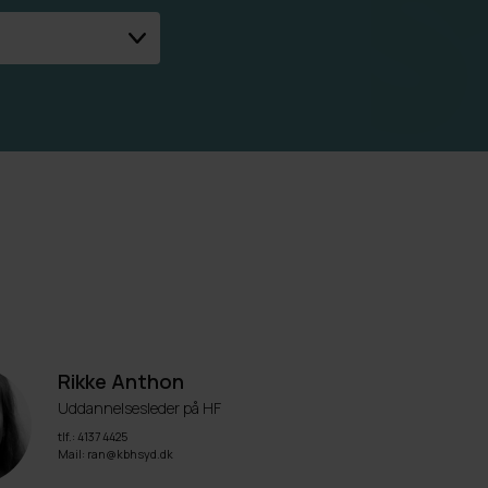
Rikke Anthon
Uddannelsesleder på HF
tlf.: 4137 4425
Mail: ran@kbhsyd.dk