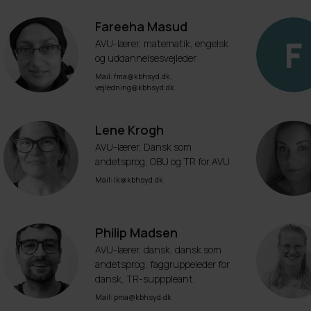
Fareeha Masud
AVU-lærer, matematik, engelsk
og uddannelsesvejleder
Mail: fma@kbhsyd.dk,
vejledning@kbhsyd.dk
Lene Krogh
AVU-lærer, Dansk som
andetsprog, OBU og TR for AVU.
Mail: lk@kbhsyd.dk
Philip Madsen
AVU-lærer, dansk, dansk som
andetsprog, faggruppeleder for
dansk, TR-supppleant.
Mail: pma@kbhsyd.dk