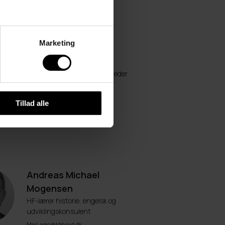
Mail: vejledning@kbhsyd
Marketing
Stefan Sørensen
HF lærer og uddannelsesvejleder
Mail: STS@kbhsyd.dk
Tillad alle
Andreas Michael
Mogensen
HF-lærer historie, engelsk og
udviklingskonsulent
Mail: amo@kbhsyd.dk