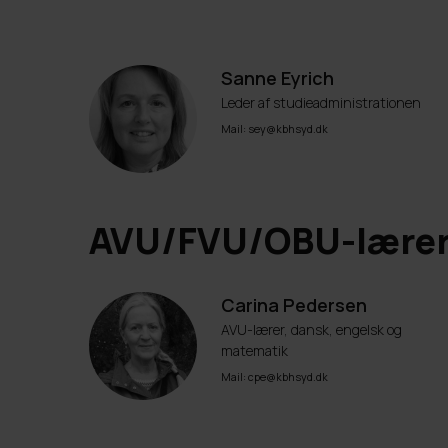
Sanne Eyrich
Leder af studieadministrationen
Mail: sey@kbhsyd.dk
AVU/FVU/OBU-lære
Carina Pedersen
AVU-lærer, dansk, engelsk og
matematik
Mail: cpe@kbhsyd.dk