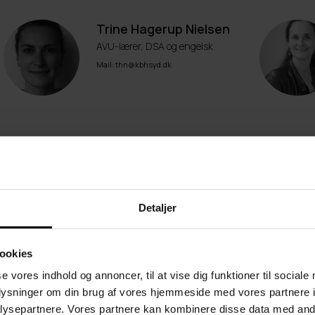
Trine Hagerup Nielsen
AVU-lærer, DSA og engelsk
Mail: thn@kbhsyd.dk
Detaljer
re
ookies
se vores indhold og annoncer, til at vise dig funktioner til sociale
oplysninger om din brug af vores hjemmeside med vores partnere i
Fareeha Masud
ysepartnere. Vores partnere kan kombinere disse data med andr
AVU-lærer, matematik, engelsk