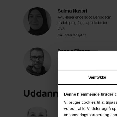
Salma Nassri
AVU-lærer engelsk og Dansk som
andetsprog faggruppeleder for
DSA
Mail: sna@kbhsyd.dk
Dennis Eliasen
AVU lærer , SPS og mentor
Mail: den@kbhsyd.dk
Samtykke
Uddannelsesvejlede
Denne hjemmeside bruger c
Vi bruger cookies til at tilpas
vores trafik. Vi deler også 
Anne Dalum
annonceringspartnere og anal
Uddannelsesvejleder