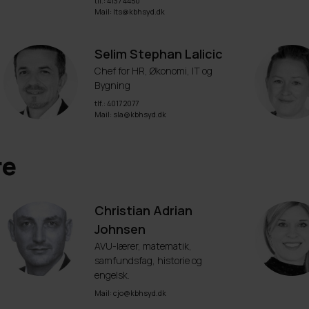
tlf.: 4137 4450
Mail: lts@kbhsyd.dk
Selim Stephan Lalicic
Chef for HR, Økonomi, IT og
Bygning
tlf.: 4017 2077
Mail: sla@kbhsyd.dk
re
Christian Adrian
Johnsen
AVU-lærer, matematik,
samfundsfag, historie og
engelsk.
Mail: cjo@kbhsyd.dk