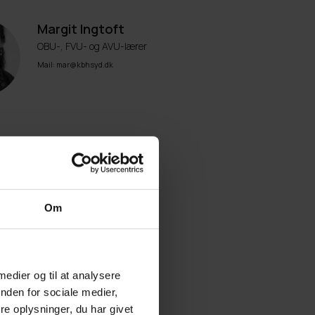
Margit Ingtoft
OBU-, FVU- og AVU-lærer
Mail: mar@kbhsyd.dk
Om
 medier og til at analysere
nden for sociale medier,
Ken Poul Jansen
e oplysninger, du har givet
Uddannelsesvejleder