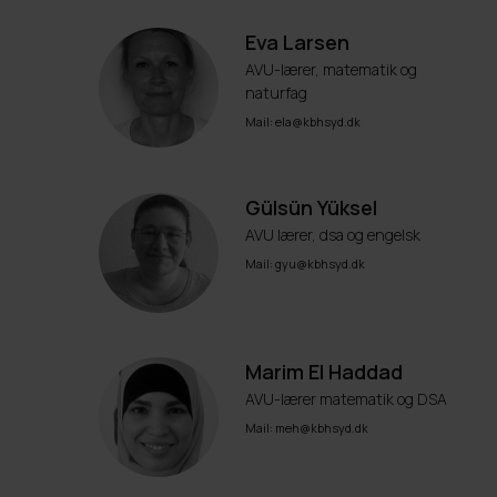
Eva Larsen
AVU-lærer, matematik og
naturfag
Mail: ela@kbhsyd.dk
Gülsün Yüksel
AVU lærer, dsa og engelsk
Mail: gyu@kbhsyd.dk
Marim El Haddad
AVU-lærer matematik og DSA
Mail: meh@kbhsyd.dk