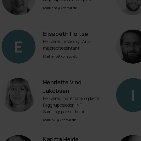
Mail: cpa@kbhsyd.dk
Elisabeth Holtse
HF-lærer, psykologi. Arb-
miljørepræsentant
Mail: eho@kbhsyd.dk
Henriette Vind
Jakobsen
HF-lærer, matematik og kemi.
Faggruppeleder i NF
Samlingspasser kemi
Mail: hvj@kbhsyd.dk
Karima Heide