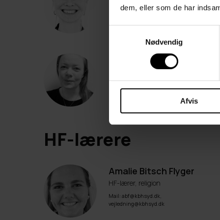
dem, eller som de har indsaml
Mail: vejledning@kbhsyd.dk
Samtykkevalg
Nødvendig
Pernille Andreasen
Uddannelsesvejleder
Mail: vejledning@kbhsyd.dk
Afvis
HF-lærere
Amalie Bitsch Flyger
HF-lærer, religion
Mail: abf@kbhsyd.dk,
vejledning@kbhsyd.dk