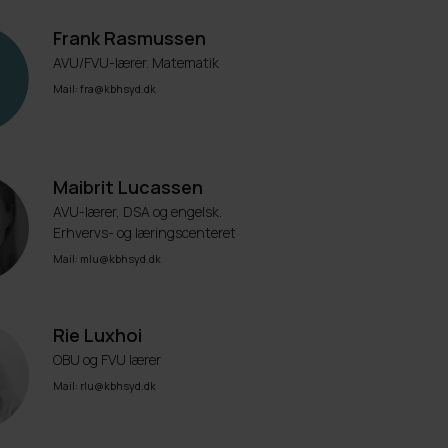
Frank Rasmussen
AVU/FVU-lærer. Matematik
Mail: fra@kbhsyd.dk
Maibrit Lucassen
AVU-lærer, DSA og engelsk.
Erhvervs- og læringscenteret
Mail: mlu@kbhsyd.dk
Rie Luxhoi
OBU og FVU lærer
Mail: rlu@kbhsyd.dk