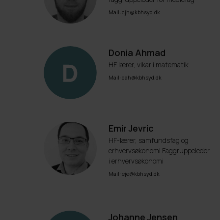
Mail: cjh@kbhsyd.dk
Donia Ahmad
HF lærer, vikar i matematik
Mail: dah@kbhsyd.dk
Emir Jevric
HF-lærer, samfundsfag og
erhvervsøkonomi Faggruppeleder
i erhvervsøkonomi
Mail: eje@kbhsyd.dk
Johanne Jensen