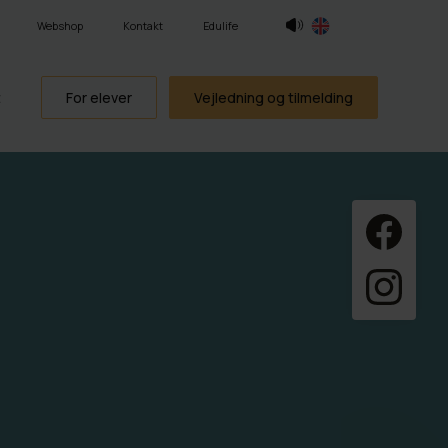
Webshop
Kontakt
Edulife
t
For elever
Vejledning og tilmelding
ning
gende
isk