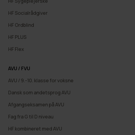
HF Sygeplejerske
HF Socialrådgiver
HF Ordblind
HF PLUS
HF Flex
AVU / FVU
AVU / 9.-10. klasse for voksne
Dansk som andetsprog AVU
Afgangseksamen på AVU
Fag fra G til D niveau
HF kombineret med AVU