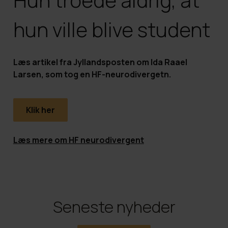
Merit
HF PLUS
FVU dansk til SOSU og Sundhed
It-regler og adfærd
Organisationsdiagram
hun ville blive student
Eksamen som selvstuderende
HF Vinter
FVU dansk for ledige og jobsøgende
Studie-og ordensregler
Undervisningsbeskrivelser
Læs artikel fra Jyllandsposten om Ida Raael
Studievalg København
Find lokalet
Årsrapporter
Larsen, som tog en HF-neurodivergetn.
Elevråd
Ledige stillinger
Klik her
Dimission
Læs mere om HF neurodivergent
Seneste nyheder