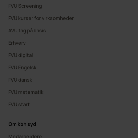
FVU Screening
FVU kurser for virksomheder
AVU fag på basis
Erhverv
FVU digital
FVU Engelsk
FVU dansk
FVU matematik
FVU start
Om kbh syd
Medarbejdere