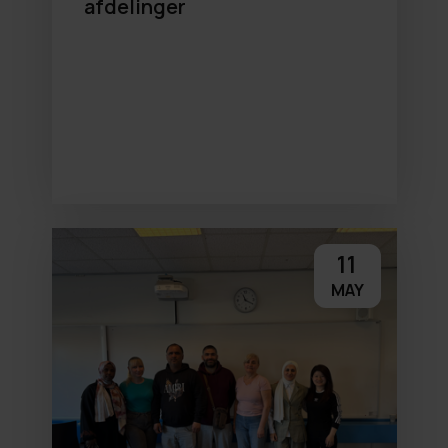
afdelinger
11
MAY