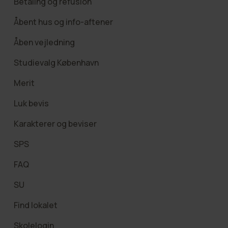
Betaling og refusion
Åbent hus og info-aftener
Åben vejledning
Studievalg København
Merit
Luk bevis
Karakterer og beviser
SPS
FAQ
SU
Find lokalet
Skolelogin