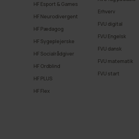
HF Esport & Games
Erhverv
HF Neurodivergent
FVU digital
HF Pædagog
FVU Engelsk
HF Sygeplejerske
FVU dansk
HF Socialrådgiver
FVU matematik
HF Ordblind
FVU start
HF PLUS
HF Flex