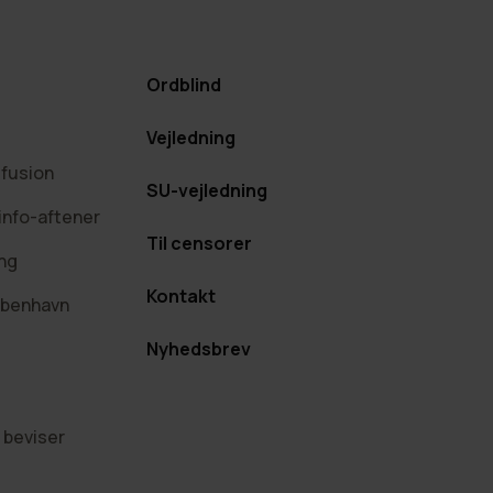
Ordblind
Vejledning
efusion
SU-vejledning
info-aftener
Til censorer
ing
Kontakt
øbenhavn
Nyhedsbrev
 beviser