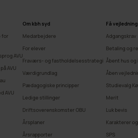
Om kbh syd
Få vejledning
 for
Medarbejdere
Adgangskrav
For elever
Betaling og r
sprog AVU
Fraværs- og fastholdelsesstrategi
Åbent hus og 
på AVU
Værdigrundlag
Åben vejledn
eau
Pædagogiske principper
Studievalg K
ed AVU
Ledige stillinger
Merit
Driftsoverenskomster OBU
Luk bevis
Årsplaner
Karakterer og
Årsrapporter
SPS