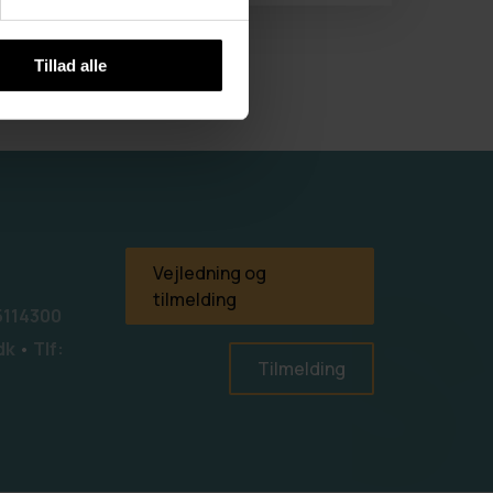
Tillad alle
Vejledning og
tilmelding
45114300
dk
•
Tlf:
Tilmelding