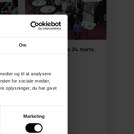
Om
g
Folketingsvalg d. 24. marts
2026
et
 og
 medier og til at analysere
nden for sociale medier,
X
e oplysninger, du har givet
Marketing