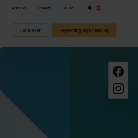
Webshop
Kontakt
Edulife
t
For elever
Vejledning og tilmelding
ning
gende
isk