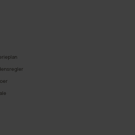
erieplan
densregler
oer
ale