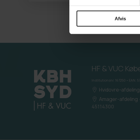
Afvis
HF & VUC Køb
Institutionsnr. 167250 • EAN.
Hvidovre-afdeling
Amager-afdeling
45114300