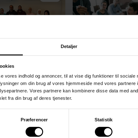
Detaljer
-kursister
Samskabelse o
lede ind til
helhedsorienter
ookies
ger uden
didaktik på EUD
se vores indhold og annoncer, til at vise dig funktioner til sociale
oplysninger om din brug af vores hjemmeside med vores partnere i
ænser
HF frem mod EP
ysepartnere. Vores partnere kan kombinere disse data med andr
et fra din brug af deres tjenester.
Præferencer
Statistik