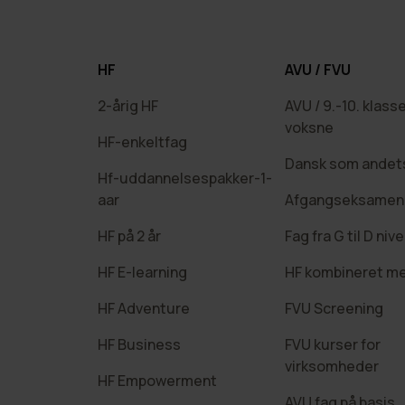
HF
AVU / FVU
2-årig HF
AVU / 9.-10. klasse
voksne
HF-enkeltfag
Dansk som andet
Hf-uddannelsespakker-1-
aar
Afgangseksamen 
HF på 2 år
Fag fra G til D niv
HF E-learning
HF kombineret m
HF Adventure
FVU Screening
HF Business
FVU kurser for
virksomheder
HF Empowerment
AVU fag på basis