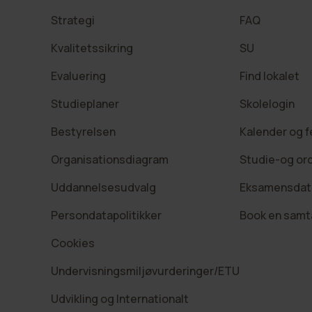
Strategi
FAQ
Kvalitetssikring
SU
Evaluering
Find lokalet
Studieplaner
Skolelogin
Bestyrelsen
Kalender og f
Organisationsdiagram
Studie-og or
Uddannelsesudvalg
Eksamensdat
Persondatapolitikker
Book en samt
Cookies
Undervisningsmiljøvurderinger/ETU
Udvikling og Internationalt