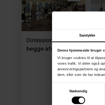
Samtykke
Dimission 2026 på
AVU
begge afdelinger
sam
Denne hjemmeside bruger c
Læ
Vi bruger cookies til at tilpas
vores trafik. Vi deler også 
Gr
annonceringspartnere og anal
dem, eller som de har indsaml
Samtykkevalg
Nødvendig