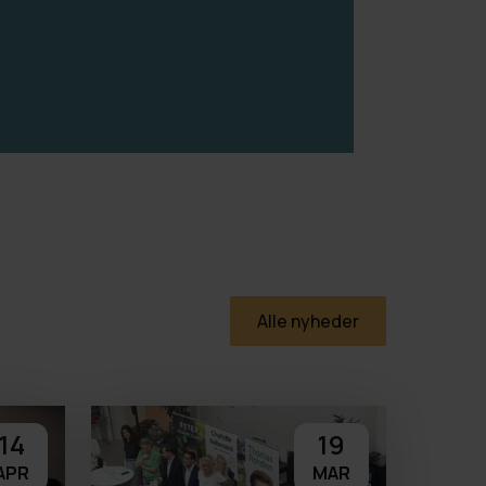
Alle nyheder
14
19
APR
MAR