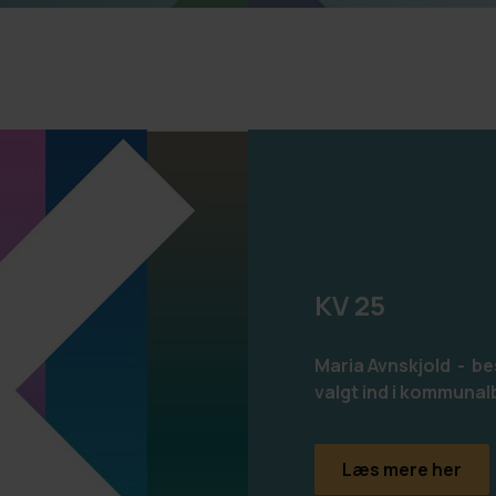
KV 25
Maria Avnskjold - be
valgt ind i kommunal
Læs mere her