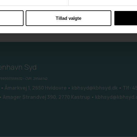
Tillad valgte
enhavn Syd
 5798000558632 • CVR. 29546142
•
Åmarkvej 1, 2650 Hvidovre
•
kbhsyd@kbhsyd.dk
•
Tlf: 
•
Amager Strandvej 390, 2770 Kastrup
•
kbhsyd@kbhsyd.