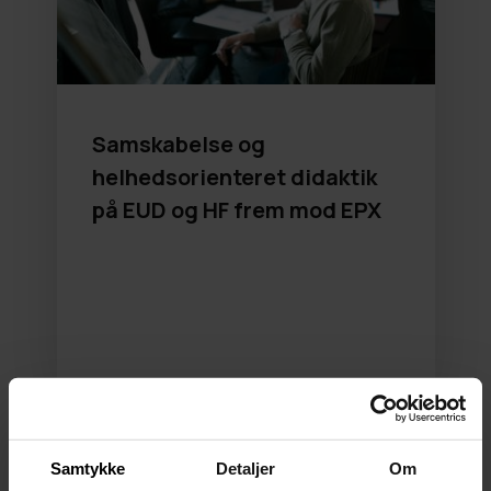
Samskabelse og
helhedsorienteret didaktik
på EUD og HF frem mod EPX
19
Samtykke
Detaljer
Om
MAR