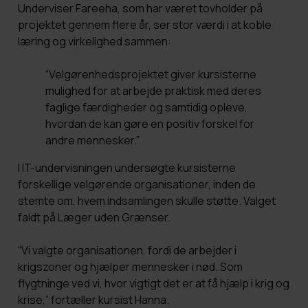
Underviser Fareeha, som har været tovholder på
projektet gennem flere år, ser stor værdi i at koble
læring og virkelighed sammen:
“Velgørenhedsprojektet giver kursisterne
mulighed for at arbejde praktisk med deres
faglige færdigheder og samtidig opleve,
hvordan de kan gøre en positiv forskel for
andre mennesker.”
I IT-undervisningen undersøgte kursisterne
forskellige velgørende organisationer, inden de
stemte om, hvem indsamlingen skulle støtte. Valget
faldt på Læger uden Grænser.
“Vi valgte organisationen, fordi de arbejder i
krigszoner og hjælper mennesker i nød. Som
flygtninge ved vi, hvor vigtigt det er at få hjælp i krig og
krise,” fortæller kursist Hanna.