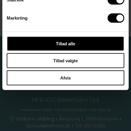
Marketing
Tillad alle
Tillad valgte
Afvis
HF & VUC København Syd
Institutionsnr. 167250 • EAN. 5798000558632 • CVR. 29546142
Hvidovre-afdeling
•
Åmarkvej 1, 2650 Hvidovre
•
kbhsyd@kbhsyd.dk
•
Tlf: 45114300