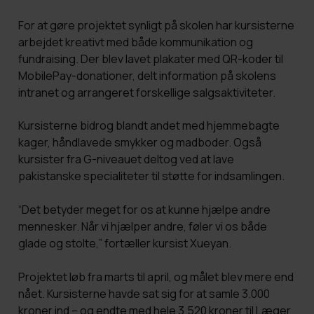
For at gøre projektet synligt på skolen har kursisterne
arbejdet kreativt med både kommunikation og
fundraising. Der blev lavet plakater med QR-koder til
MobilePay-donationer, delt information på skolens
intranet og arrangeret forskellige salgsaktiviteter.
Kursisterne bidrog blandt andet med hjemmebagte
kager, håndlavede smykker og madboder. Også
kursister fra G-niveauet deltog ved at lave
pakistanske specialiteter til støtte for indsamlingen.
“Det betyder meget for os at kunne hjælpe andre
mennesker. Når vi hjælper andre, føler vi os både
glade og stolte,” fortæller kursist Xueyan.
Projektet løb fra marts til april, og målet blev mere end
nået. Kursisterne havde sat sig for at samle 3.000
kroner ind – og endte med hele 3.520 kroner til Læger