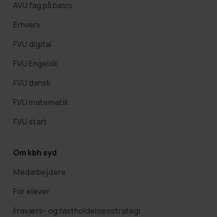
AVU fag på basis
Erhverv
FVU digital
FVU Engelsk
FVU dansk
FVU matematik
FVU start
Om kbh syd
Medarbejdere
For elever
Fraværs- og fastholdelsesstrategi