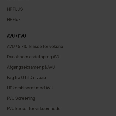
HF PLUS
HF Flex
AVU / FVU
AVU / 9.-10. klasse for voksne
Dansk som andetsprog AVU
Afgangseksamen på AVU
Fag fra G til D niveau
HF kombineret med AVU
FVU Screening
FVU kurser for virksomheder