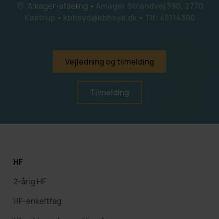
Amager-afdeling
•
Amager Strandvej 390, 2770
Kastrup
•
kbhsyd@kbhsyd.dk
•
Tlf: 45114300
Vejledning og tilmelding
Tilmelding
HF
2-årig HF
HF-enkeltfag