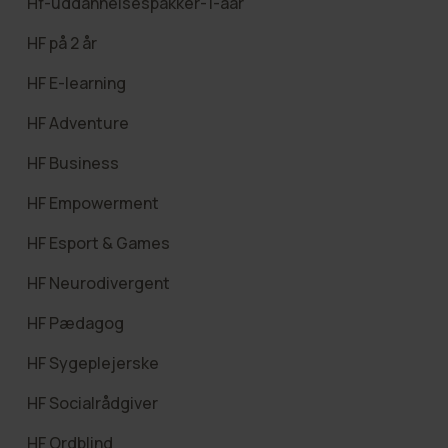
Hf-uddannelsespakker-1-aar
HF på 2 år
HF E-learning
HF Adventure
HF Business
HF Empowerment
HF Esport & Games
HF Neurodivergent
HF Pædagog
HF Sygeplejerske
HF Socialrådgiver
HF Ordblind