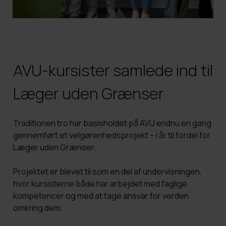
Merit
HF PLUS
FVU dansk til SOSU og Sundhed
It-regler og adfærd
Organisationsdiagram
Eksamen som selvstuderende
HF Vinter
FVU dansk for ledige og jobsøgende
Studie-og ordensregler
Undervisningsbeskrivelser
AVU-kursister samlede ind til
Studievalg København
Find lokalet
Årsrapporter
Læger uden Grænser
Elevråd
Ledige stillinger
Dimission
Traditionen tro har basisholdet på AVU endnu en gang
gennemført et velgørenhedsprojekt – i år til fordel for
Læger uden Grænser
.
Projektet er blevet til som en del af undervisningen,
hvor kursisterne både har arbejdet med faglige
kompetencer og med at tage ansvar for verden
omkring dem.