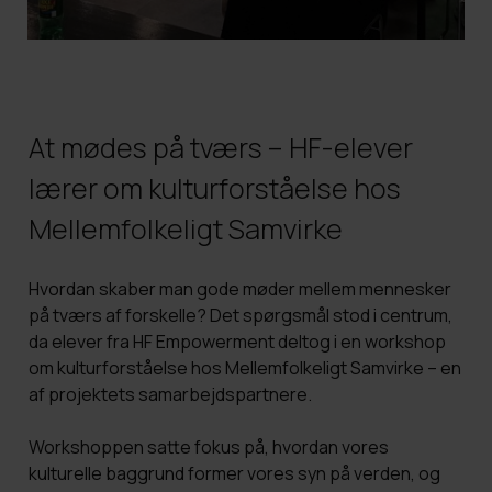
Merit
HF PLUS
FVU dansk til SOSU og Sundhed
It-regler og adfærd
Organisationsdiagram
Eksamen som selvstuderende
HF Vinter
FVU dansk for ledige og jobsøgende
Studie-og ordensregler
Undervisningsbeskrivelser
At mødes på tværs – HF-elever
Studievalg København
Find lokalet
Årsrapporter
lærer om kulturforståelse hos
Elevråd
Ledige stillinger
Mellemfolkeligt Samvirke
Dimission
Hvordan skaber man gode møder mellem mennesker
på tværs af forskelle? Det spørgsmål stod i centrum,
da elever fra HF Empowerment deltog i en workshop
om kulturforståelse hos Mellemfolkeligt Samvirke – en
af projektets samarbejdspartnere.
Workshoppen satte fokus på, hvordan vores
kulturelle baggrund former vores syn på verden, og