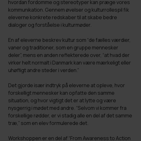
hvordan fordomme og stereotyper kan præge vores
kommunikation. Gennem øvelser og kulturrollespil fik
eleverne konkrete redskaber til at skabe bedre
dialoger og forståelse i kulturmøder.
En af eleverne beskrev kultur som “de fælles værdier,
vaner og traditioner, som en gruppe mennesker
deler”, mens en anden reflekterede over, “at hvad der
virker helt normalt i Danmark kan være mærkeligt eller
uhøfligt andre steder i verden.”
Det gjorde især indtryk på eleverne at opleve, hvor
forskelligt mennesker kan opfatte den samme
situation, og hvor vigtigt det er at lytte og være
nysgerrig i mødet med andre. “Selvom vi kommer fra
forskellige rødder, er vi stadig alle en del af det samme
træ,” som en elev formulerede det.
Workshoppen er en del af “From Awareness to Action