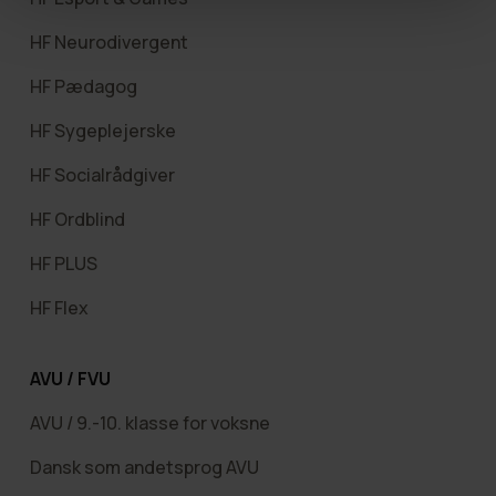
HF Neurodivergent
HF Pædagog
HF Sygeplejerske
HF Socialrådgiver
HF Ordblind
HF PLUS
HF Flex
AVU / FVU
AVU / 9.-10. klasse for voksne
Dansk som andetsprog AVU