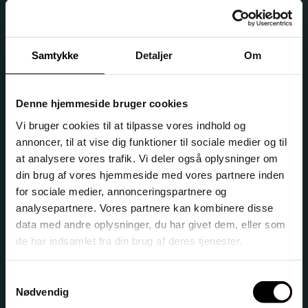
Samtykke
Detaljer
Om
HF & VUC København Syd
Institutionsnr. 167250 • EAN. 5798000558632 • CVR. 29546142
Denne hjemmeside bruger cookies
Hvidovre-afdeling
•
Åmarkvej 1, 2650 Hvidovre
•
Vi bruger cookies til at tilpasse vores indhold og
kbhsyd@kbhsyd.dk
•
Tlf: 45114300
annoncer, til at vise dig funktioner til sociale medier og til
Amager-afdeling
•
Amager Strandvej 390, 2770
at analysere vores trafik. Vi deler også oplysninger om
Kastrup
•
kbhsyd@kbhsyd.dk
•
Tlf: 45114300
din brug af vores hjemmeside med vores partnere inden
for sociale medier, annonceringspartnere og
analysepartnere. Vores partnere kan kombinere disse
data med andre oplysninger, du har givet dem, eller som
Vejledning og tilmelding
de har indsamlet fra din brug af deres tjenester.
Tilmelding
Samtykkevalg
Nødvendig