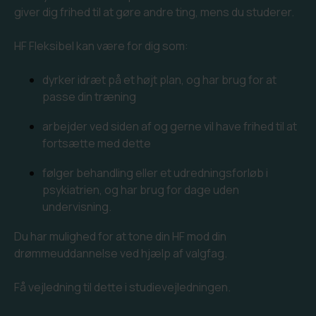
giver dig frihed til at gøre andre ting, mens du studerer.
Merit
HF PLUS
FVU dansk til SOSU og Sundhed
It-regler og adfærd
Organisationsdiagram
HF Fleksibel kan være for dig som:
Eksamen som selvstuderende
HF Vinter
FVU dansk for ledige og jobsøgende
Studie-og ordensregler
Undervisningsbeskrivelser
dyrker idræt på et højt plan, og har brug for at
passe din træning
Studievalg København
Find lokalet
Årsrapporter
arbejder ved siden af og gerne vil have frihed til at
Elevråd
Ledige stillinger
fortsætte med dette
Dimission
følger behandling eller et udredningsforløb i
psykiatrien, og har brug for dage uden
undervisning.
Du har mulighed for at tone din HF mod din
drømmeuddannelse ved hjælp af valgfag.
Få vejledning til dette i studievejledningen.