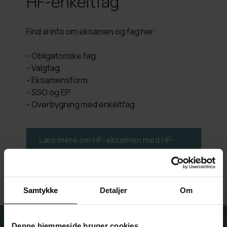
HF-enkeltfag
Find al info om eksamen og fag her:
- Obligatoriske fag
- Valgfag
- Eksamensform
- SSO og EP
- Overbygning med enkeltfag
Læs mere om HF-eksamen med HF-
enkeltfag
Samtykke
Detaljer
Om
Denne hjemmeside bruger cookies