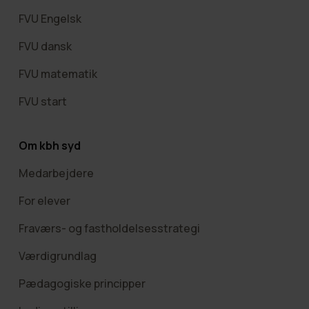
FVU Engelsk
FVU dansk
FVU matematik
FVU start
Om kbh syd
Medarbejdere
For elever
Fraværs- og fastholdelsesstrategi
Værdigrundlag
Pædagogiske principper