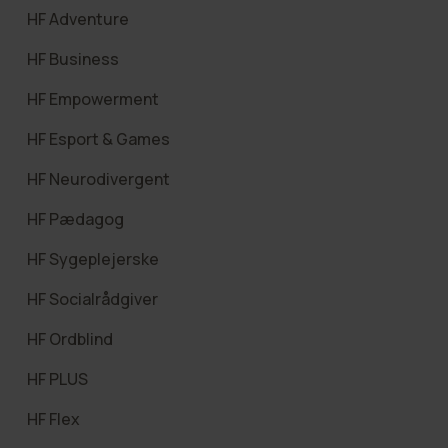
HF Adventure
HF Business
HF Empowerment
HF Esport & Games
HF Neurodivergent
HF Pædagog
HF Sygeplejerske
HF Socialrådgiver
HF Ordblind
HF PLUS
HF Flex