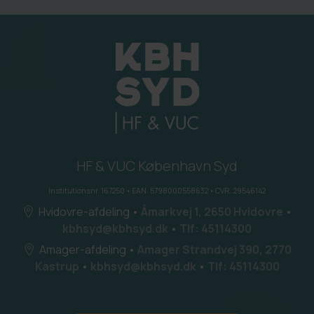
HF & VUC København Syd
Institutionsnr. 167250 • EAN. 5798000558632 • CVR. 29546142
Hvidovre-afdeling
•
Åmarkvej 1, 2650 Hvidovre
•
kbhsyd@kbhsyd.dk
•
Tlf: 45114300
Amager-afdeling
•
Amager Strandvej 390, 2770
Kastrup
•
kbhsyd@kbhsyd.dk
•
Tlf: 45114300