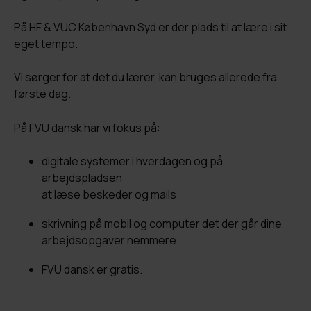
På HF & VUC København Syd er der plads til at lære i sit
eget tempo.
Vi sørger for at det du lærer, kan bruges allerede fra
første dag.
På FVU dansk har vi fokus på:
digitale systemer i hverdagen og på
arbejdspladsen
at læse beskeder og mails
skrivning på mobil og computer det der går dine
arbejdsopgaver nemmere
FVU dansk er gratis.