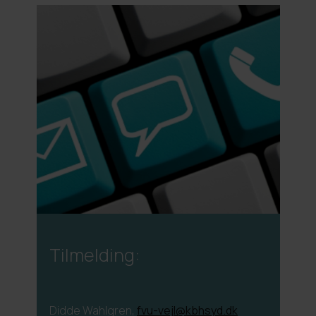
Tilmelding:
Didde Wahlgren,
fvu-vejl@kbhsyd.dk