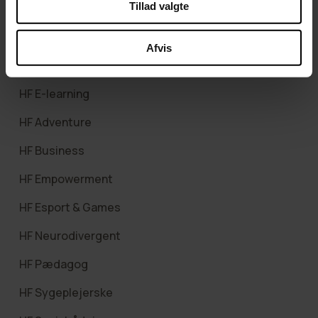
Tillad valgte
HF-enkeltfag
Hf-uddannelsespakker-1-aar
Afvis
HF på 2 år
HF E-learning
HF Adventure
HF Business
HF Empowerment
HF Esport & Games
HF Neurodivergent
HF Pædagog
HF Sygeplejerske