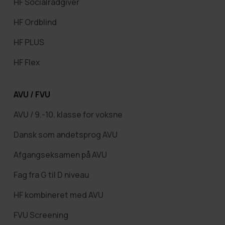
HF Socialrådgiver
HF Ordblind
HF PLUS
HF Flex
AVU / FVU
AVU / 9.-10. klasse for voksne
Dansk som andetsprog AVU
Afgangseksamen på AVU
Fag fra G til D niveau
HF kombineret med AVU
FVU Screening