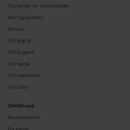
FVU kurser for virksomheder
AVU fag på basis
Erhverv
FVU digital
FVU Engelsk
FVU dansk
FVU matematik
FVU start
Om kbh syd
Medarbejdere
For elever