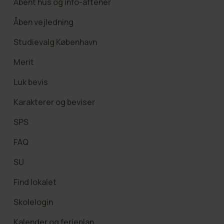
Åbent hus og info-aftener
Åben vejledning
Studievalg København
Merit
Luk bevis
Karakterer og beviser
SPS
FAQ
SU
Find lokalet
Skolelogin
Kalender og ferieplan