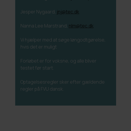
Jesper Nygaard,
jnj@tec.dk
Nanna Lee Marstrand,
nlm@tec.dk
Vi hjælper med at søge løngodtgørelse,
hvis det er muligt
Forløbet er for voksne, og alle bliver
testet før start.
Optagelsesregler sker efter gældende
regler på FVU dansk.