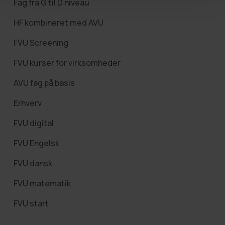
Fag fra G til D niveau
HF kombineret med AVU
FVU Screening
FVU kurser for virksomheder
AVU fag på basis
Erhverv
FVU digital
FVU Engelsk
FVU dansk
FVU matematik
FVU start