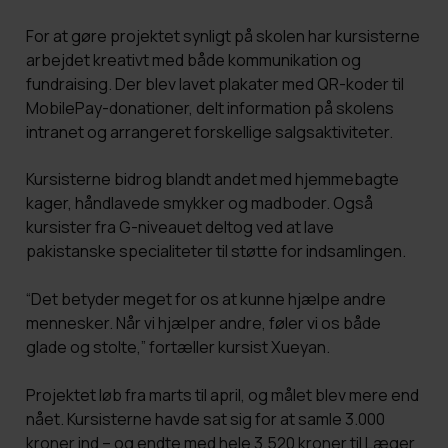
For at gøre projektet synligt på skolen har kursisterne
arbejdet kreativt med både kommunikation og
fundraising. Der blev lavet plakater med QR-koder til
MobilePay-donationer, delt information på skolens
intranet og arrangeret forskellige salgsaktiviteter.
Kursisterne bidrog blandt andet med hjemmebagte
kager, håndlavede smykker og madboder. Også
kursister fra G-niveauet deltog ved at lave
pakistanske specialiteter til støtte for indsamlingen.
“Det betyder meget for os at kunne hjælpe andre
mennesker. Når vi hjælper andre, føler vi os både
glade og stolte,” fortæller kursist Xueyan.
Projektet løb fra marts til april, og målet blev mere end
nået. Kursisterne havde sat sig for at samle 3.000
kroner ind – og endte med hele 3.520 kroner til Læger