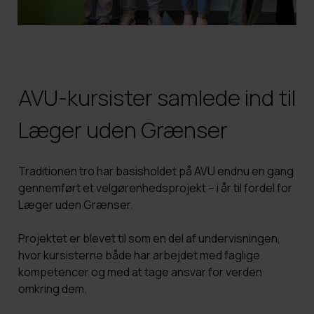
Merit
HF PLUS
FVU dansk til SOSU og Sundhed
It-regler og adfærd
Organisationsdiagram
Eksamen som selvstuderende
HF Vinter
FVU dansk for ledige og jobsøgende
Studie-og ordensregler
Undervisningsbeskrivelser
AVU-kursister samlede ind til
Studievalg København
Find lokalet
Årsrapporter
Læger uden Grænser
Elevråd
Ledige stillinger
Dimission
Traditionen tro har basisholdet på AVU endnu en gang
gennemført et velgørenhedsprojekt – i år til fordel for
Læger uden Grænser
.
Projektet er blevet til som en del af undervisningen,
hvor kursisterne både har arbejdet med faglige
kompetencer og med at tage ansvar for verden
omkring dem.