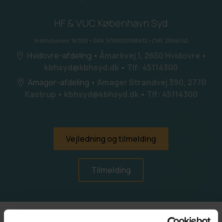
HF & VUC København Syd
Institutionsnr. 167250 • EAN. 5798000558632 • CVR. 29546142
Hvidovre-afdeling
•
Åmarkvej 1, 2650 Hvidovre
•
kbhsyd@kbhsyd.dk
•
Tlf: 45114300
Amager-afdeling
•
Amager Strandvej 390, 2770
Kastrup
•
kbhsyd@kbhsyd.dk
•
Tlf: 45114300
Vejledning og tilmelding
Tilmelding