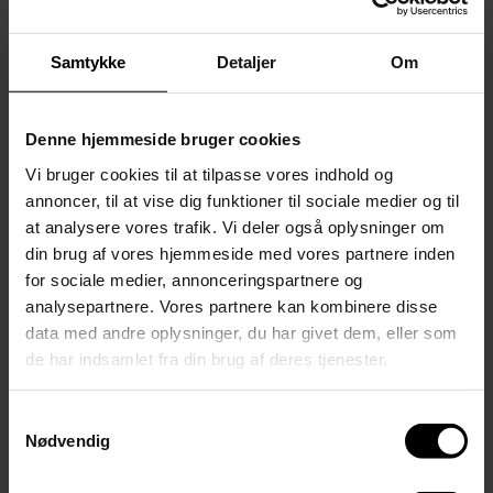
HF
Samtykke
Detaljer
Om
2-årig HF
HF-enkeltfag
Denne hjemmeside bruger cookies
Hf-uddannelsespakker-1-aar
Vi bruger cookies til at tilpasse vores indhold og
annoncer, til at vise dig funktioner til sociale medier og til
HF på 2 år
at analysere vores trafik. Vi deler også oplysninger om
din brug af vores hjemmeside med vores partnere inden
HF E-learning
for sociale medier, annonceringspartnere og
HF Adventure
analysepartnere. Vores partnere kan kombinere disse
data med andre oplysninger, du har givet dem, eller som
HF Business
de har indsamlet fra din brug af deres tjenester.
HF Empowerment
Samtykkevalg
HF Esport & Games
Nødvendig
HF Neurodivergent