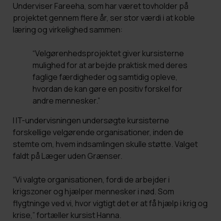
Underviser Fareeha, som har været tovholder på
projektet gennem flere år, ser stor værdi i at koble
læring og virkelighed sammen:
“Velgørenhedsprojektet giver kursisterne
mulighed for at arbejde praktisk med deres
faglige færdigheder og samtidig opleve,
hvordan de kan gøre en positiv forskel for
andre mennesker.”
I IT-undervisningen undersøgte kursisterne
forskellige velgørende organisationer, inden de
stemte om, hvem indsamlingen skulle støtte. Valget
faldt på Læger uden Grænser.
“Vi valgte organisationen, fordi de arbejder i
krigszoner og hjælper mennesker i nød. Som
flygtninge ved vi, hvor vigtigt det er at få hjælp i krig og
krise,” fortæller kursist Hanna.